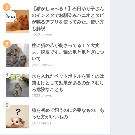
2
【猫がしゃべる！】石田ゆり子さん
のインスタでお馴染みハニオとタビ
が喋るアプリを使ってみた。使い方
も解説
4203 views
3
柱に猫の爪が刺さってる！？大丈
夫、脱皮です。猫の爪と爪とぎにつ
いて
2609 views
4
水を入れたペットボトルを置くのは
猫よけとして効果があるのか？むし
ろ危険なことも
2533 views
5
猫を初めて飼うのに必要なもの、あ
った方がいいもの
2471 views