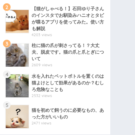
2
【猫がしゃべる！】石田ゆり子さん
のインスタでお馴染みハニオとタビ
が喋るアプリを使ってみた。使い方
も解説
4203 views
3
柱に猫の爪が刺さってる！？大丈
夫、脱皮です。猫の爪と爪とぎにつ
いて
2609 views
4
水を入れたペットボトルを置くのは
猫よけとして効果があるのか？むし
ろ危険なことも
2532 views
5
猫を初めて飼うのに必要なもの、あ
った方がいいもの
2471 views