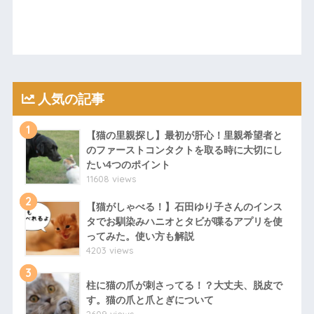
人気の記事
1
【猫の里親探し】最初が肝心！里親希望者と
のファーストコンタクトを取る時に大切にし
たい4つのポイント
11608 views
2
【猫がしゃべる！】石田ゆり子さんのインス
タでお馴染みハニオとタビが喋るアプリを使
ってみた。使い方も解説
4203 views
3
柱に猫の爪が刺さってる！？大丈夫、脱皮で
す。猫の爪と爪とぎについて
2609 views