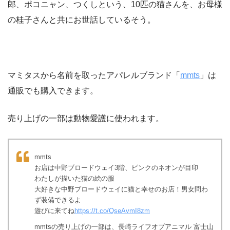
郎、ポコニャン、つくしという、10匹の猫さんを、お母様
の桂子さんと共にお世話しているそう。
マミタスから名前を取ったアパレルブランド「
mmts
」は
通販でも購入できます。
売り上げの一部は動物愛護に使われます。
mmts
お店は中野ブロードウェイ3階、ピンクのネオンが目印
わたしが描いた猫の絵の服
大好きな中野ブロードウェイに猫と幸せのお店！男女問わ
ず装備できるよ
遊びに来てね
https://t.co/QseAvmI8zm
mmtsの売り上げの一部は、長崎ライフオブアニマル 富士山