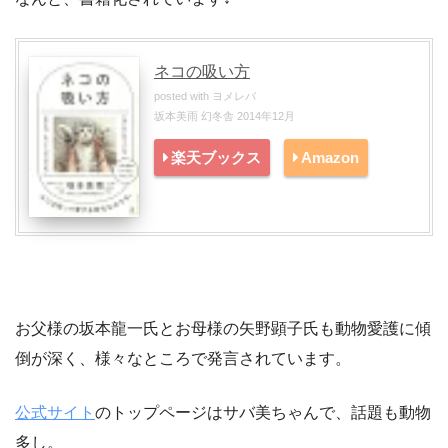
ネコの吸い方
posted with
ヨメレバ
坂本美雨 幻冬舎 2014年12月
楽天ブックス
Amazon
お父様の坂本龍一氏とお母様の矢野顕子氏も動物愛護に傾
倒が深く、様々なところで発言されています。
公式サイト
のトップページはサバ美ちゃんで、話題も動物
多し。