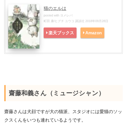
猫のエルは
posted with
ヨメレバ
町田 康/ヒグチ ユウコ 講談社 2018年09月28日
楽天ブックス
Amazon
齋藤和義さん（ミュージシャン）
齋藤さんは犬顔ですが大の猫派、スタジオには愛猫のソッ
クスくんをいつも連れているようです。